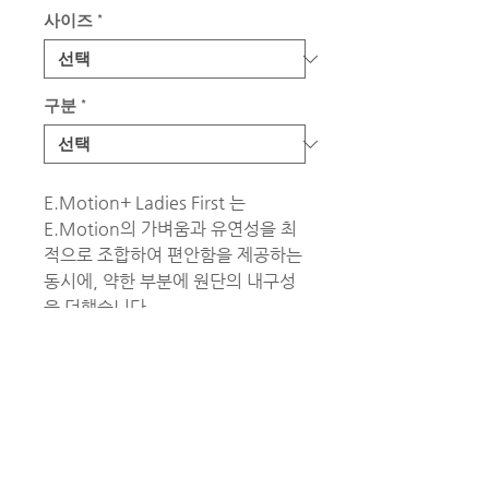
사이즈
*
구분
*
E.Motion+ Ladies First 는
E.Motion의 가벼움과 유연성을 최
적으로 조합하여 편안함을 제공하는
동시에, 약한 부분에 원단의 내구성
을 더했습니다.
몸매를 강조하기 위한 특별 컷과 디
테일이 매력을 더 해줍니다.
E.Motion+ Ladies First는 독특하
고 우아한 색깔의 조합이 가능합니
다 : 주요 컬러 black, gray, silver와
포인트 컬러 pink, lime, gray를 선